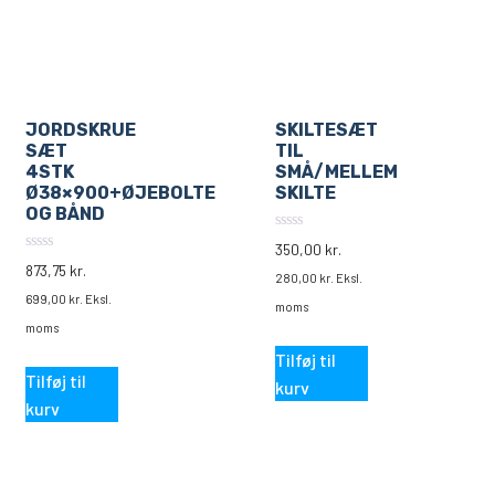
JORDSKRUE
SKILTESÆT
SÆT
TIL
4STK
SMÅ/MELLEM
Ø38×900+ØJEBOLTE
SKILTE
OG BÅND
0
350,00
kr.
ud
0
873,75
kr.
af
ud
280,00
kr.
Eksl.
5
af
699,00
kr.
Eksl.
5
moms
moms
Tilføj til
Tilføj til
kurv
kurv