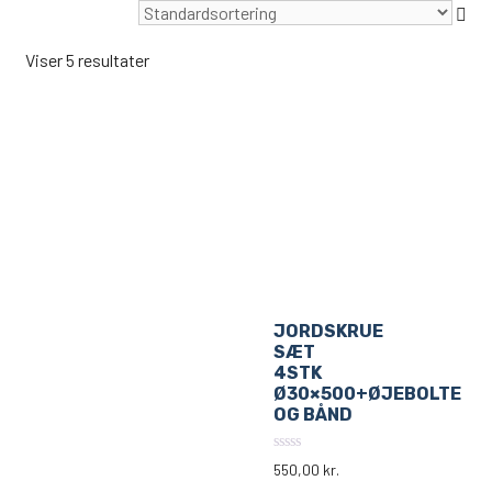
Viser 5 resultater
JORDSKRUE
SÆT
4STK
Ø30×500+ØJEBOLTE
OG BÅND
0
550,00
kr.
ud