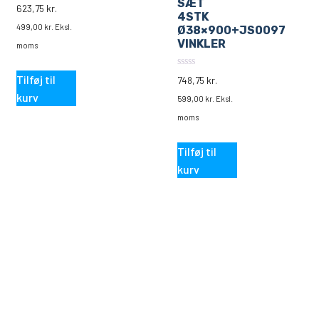
SÆT
0
623,75
kr.
ud
4STK
af
499,00
kr.
Eksl.
Ø38×900+JS0097
5
VINKLER
moms
0
Tilføj til
748,75
kr.
ud
af
kurv
599,00
kr.
Eksl.
5
moms
Tilføj til
kurv