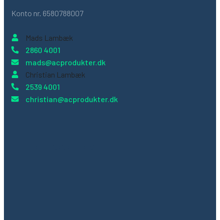
Konto nr. 6580788007
Mads Lambæk
2860 4001
mads@acprodukter.dk
Christian Lambæk
2539 4001
christian@acprodukter.dk
HER LIGGER VI