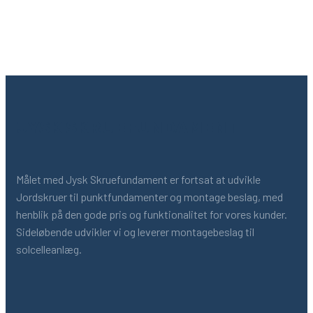
JYSK SKRUEFUNDAMENT
Målet med Jysk Skruefundament er fortsat at udvikle
Jordskruer til punktfundamenter og montage beslag, med
henblik på den gode pris og funktionalitet for vores kunder.
Sideløbende udvikler vi og leverer montagebeslag til
solcelleanlæg.