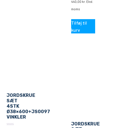
af
440,00
kr.
Eksl.
5
moms
Tilføj til
kurv
JORDSKRUE
SÆT
4STK
Ø38×600+JS0097
VINKLER
JORDSKRUE