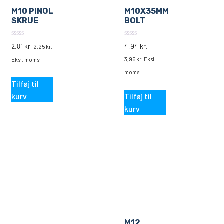
M10 PINOL
M10X35MM
SKRUE
BOLT
0
0
2,81
kr.
4,94
kr.
2,25
kr.
ud
ud
af
af
3,95
kr.
Eksl.
Eksl. moms
5
5
moms
Tilføj til
kurv
Tilføj til
kurv
M12