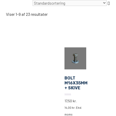
Viser 1–9 af 23 resultater
BOLT
M16X35MM
+ SKIVE
0
17,50
kr.
ud
af
14,00
kr.
Eksl.
5
moms