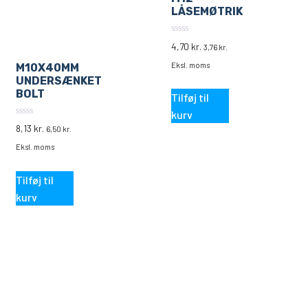
LÅSEMØTRIK
0
4,70
kr.
3,76
kr.
ud
af
Eksl. moms
M10X40MM
5
UNDERSÆNKET
BOLT
Tilføj til
kurv
0
8,13
kr.
6,50
kr.
ud
af
Eksl. moms
5
Tilføj til
kurv