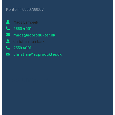
Konto nr. 6580788007
Mads Lambæk
2860 4001
mads@acprodukter.dk
Christian Lambæk
2539 4001
christian@acprodukter.dk
HER LIGGER VI