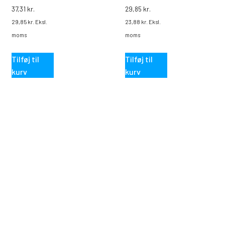
0
0
37,31
kr.
29,85
kr.
ud
ud
af
af
29,85
kr.
Eksl.
23,88
kr.
Eksl.
5
5
moms
moms
Tilføj til
Tilføj til
kurv
kurv