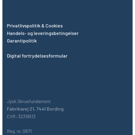
Privatlivspolitik & Cookies
Handels- og leveringsbetingelser
Garantipolitik
Digital fortrydelsesformular
KONTAKT OS
Jysk Skruefundament
Fabriksvej 21, 7441 Bording
CVR: 32319513
Reg. nr. 0871