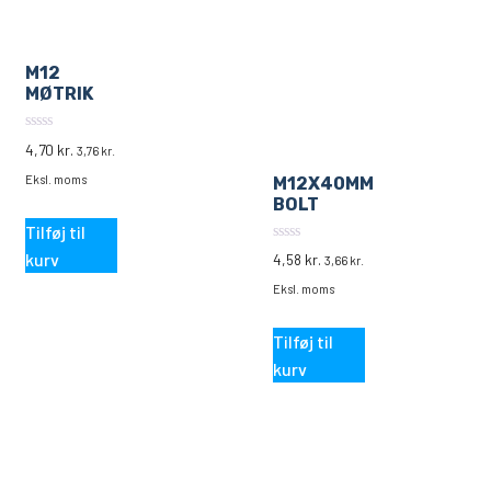
M12
MØTRIK
0
4,70
kr.
3,76
kr.
ud
af
Eksl. moms
M12X40MM
5
BOLT
Tilføj til
0
kurv
4,58
kr.
3,66
kr.
ud
af
Eksl. moms
5
Tilføj til
kurv