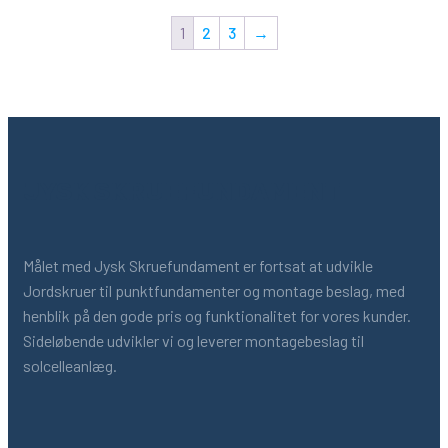
1
2
3
→
JYSK SKRUEFUNDAMENT
Målet med Jysk Skruefundament er fortsat at udvikle
Jordskruer til punktfundamenter og montage beslag, med
henblik på den gode pris og funktionalitet for vores kunder.
Sideløbende udvikler vi og leverer montagebeslag til
solcelleanlæg.