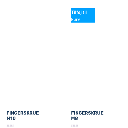
Tilføj til
kurv
FINGERSKRUE
FINGERSKRUE
M10
M8